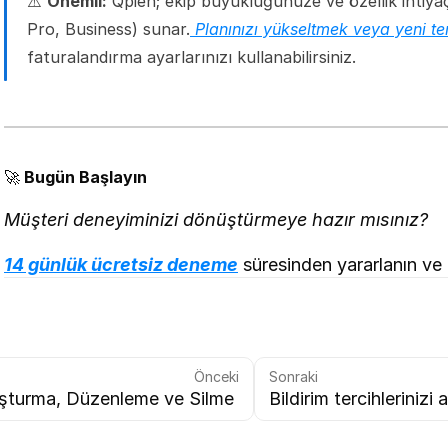
⚠️ 
Önemli:
 Qpien; ekip büyüklüğünüze ve özellik ihtiyaçl
Pro, Business) sunar.
 Planınızı yükseltmek veya yeni te
faturalandırma ayarlarınızı kullanabilirsiniz.
🚀 
Bugün Başlayın
Müşteri deneyiminizi dönüştürmeye hazır mısınız?
14 günlük ücretsiz deneme
 süresinden yararlanın ve
Önceki
Sonraki
uşturma, Düzenleme ve Silme 
Bildirim tercihlerinizi 