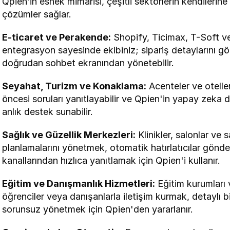
Qpien’in esnek mimarisi, çeşitli sektörlerin kendilerine
çözümler sağlar.
E-ticaret ve Perakende:
 Shopify, Ticimax, T-Soft ve 
entegrasyon sayesinde ekibiniz; sipariş detaylarını göreb
doğrudan sohbet ekranından yönetebilir.
Seyahat, Turizm ve Konaklama:
 Acenteler ve otelle
öncesi soruları yanıtlayabilir ve Qpien'in yapay zeka d
anlık destek sunabilir.
Sağlık ve Güzellik Merkezleri:
 Klinikler, salonlar ve 
planlamalarını yönetmek, otomatik hatırlatıcılar gönde
kanallarından hızlıca yanıtlamak için Qpien'i kullanır.
Eğitim ve Danışmanlık Hizmetleri:
 Eğitim kurumları 
öğrenciler veya danışanlarla iletişim kurmak, detaylı bi
sorunsuz yönetmek için Qpien'den yararlanır.