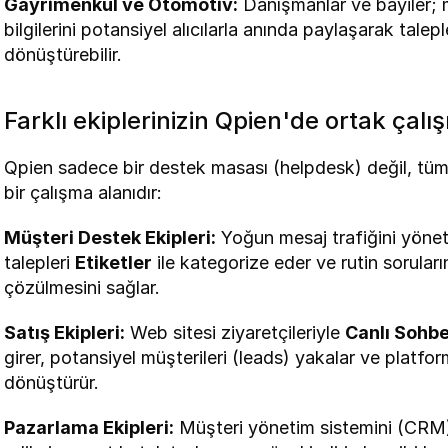
Gayrimenkul ve Otomotiv:
 Danışmanlar ve bayiler; m
bilgilerini potansiyel alıcılarla anında paylaşarak taleple
dönüştürebilir.
Farklı ekiplerinizin Qpien'de ortak çalı
Qpien sadece bir destek masası (helpdesk) değil, tüm 
bir çalışma alanıdır:
Müşteri Destek Ekipleri:
 Yoğun mesaj trafiğini yönet
talepleri 
Etiketler
 ile kategorize eder ve rutin sorula
çözülmesini sağlar.
Satış Ekipleri:
 Web sitesi ziyaretçileriyle 
Canlı Sohb
girer, potansiyel müşterileri (leads) yakalar ve platf
dönüştürür.
Pazarlama Ekipleri:
 Müşteri yönetim sistemini (CRM) 