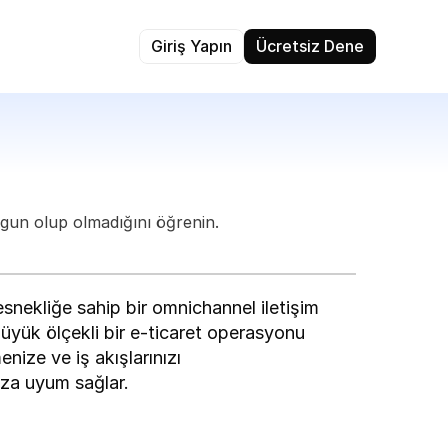
Giriş Yapın
Ücretsiz Dene
uygun olup olmadığını öğrenin.
snekliğe sahip bir omnichannel iletişim 
 büyük ölçekli bir e-ticaret operasyonu 
nize ve iş akışlarınızı 
ıza uyum sağlar.