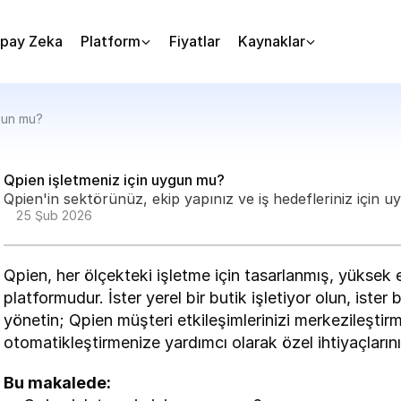
pay Zeka
Platform
Fiyatlar
Kaynaklar
ygun mu?
Qpien işletmeniz için uygun mu?
Qpien'in sektörünüz, ekip yapınız ve iş hedefleriniz için 
25 Şub 2026
Qpien, her ölçekteki işletme için tasarlanmış, yüksek e
platformudur. İster yerel bir butik işletiyor olun, ister
yönetin; Qpien müşteri etkileşimlerinizi merkezileştirme
otomatikleştirmenize yardımcı olarak özel ihtiyaçların
Bu makalede: