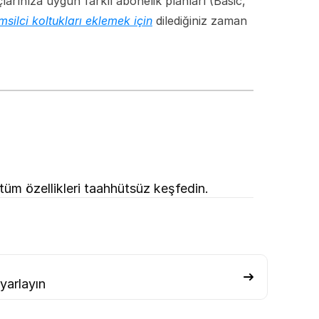
arınıza uygun farklı abonelik planları (Basic, 
msilci koltukları eklemek için
 dilediğiniz zaman 
 tüm özellikleri taahhütsüz keşfedin.
ayarlayın