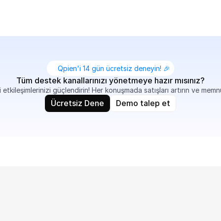
Qpien'i 14 gün ücretsiz deneyin! 🎉
Tüm destek kanallarınızı yönetmeye hazır mısınız?
 etkileşimlerinizi güçlendirin! Her konuşmada satışları artırın ve memn
Ücretsiz Dene
Demo talep et