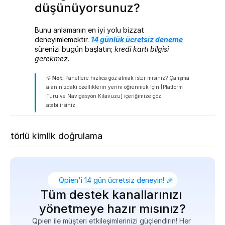
düşünüyorsunuz?
Bunu anlamanın en iyi yolu bizzat 
deneyimlemektir. 
14 günlük ücretsiz deneme
sürenizi bugün başlatın; 
kredi kartı bilgisi 
gerekmez.
💡
 Not:
 Panellere hızlıca göz atmak ister misiniz? Çalışma 
alanınızdaki özelliklerin yerini öğrenmek için [Platform 
Turu ve Navigasyon Kılavuzu] içeriğimize göz 
atabilirsiniz.
aki
 faktörlü kimlik doğrulama
Qpien'i 14 gün ücretsiz deneyin! 🎉
Tüm destek kanallarınızı 
yönetmeye hazır mısınız?
Qpien ile müşteri etkileşimlerinizi güçlendirin! Her 