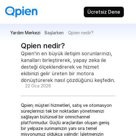
Ücretsiz Dene
Yardım Merkezi
Başlarken
Qpien nedir?
Qpien nedir?
Qpien'in en büyük iletişim sorunlarınızı, 
kanalları birleştirerek, yapay zeka ile 
desteği ölçeklendirerek ve hizmet 
ekibinizi gelir üreten bir motora 
dönüştürerek nasıl çözdüğünü keşfedin.
22 Oca 2026
Qpien; müşteri hizmetleri, satış ve otomasyon 
süreçlerinizi tek bir noktadan yönetmenizi 
sağlayan bütünsel bir omnichannel 
platformudur. Güçlü araçlardan oluşan geniş 
bir yelpaze sunmamızın yanı sıra temel 
misyonumuz oldukça yalındır: İşletmenizin 