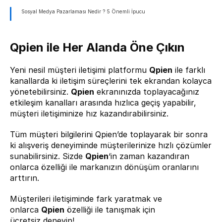
Sosyal Medya Pazarlaması Nedir ? 5 Önemli İpucu
Qpien ile Her Alanda Öne Çıkın
Yeni nesil müşteri iletişimi platformu 
Qpien
 ile farklı 
kanallarda ki iletişim süreçlerini tek ekrandan kolayca 
yönetebilirsiniz. 
Qpien
 ekranınızda toplayacağınız 
etkileşim kanalları arasında hızlıca geçiş yapabilir, 
müşteri iletişiminize hız kazandırabilirsiniz.
Tüm müşteri bilgilerini Qpien’de toplayarak bir sonra 
ki alışveriş deneyiminde müşterilerinize hızlı çözümler 
sunabilirsiniz. Sizde 
Qpien
‘in zaman kazandıran 
onlarca özelliği ile markanızın dönüşüm oranlarını 
arttırın.
Müşterileri iletişiminde fark yaratmak ve 
onlarca 
Qpien
 özelliği ile tanışmak için 
ücretsiz 
deneyin
!