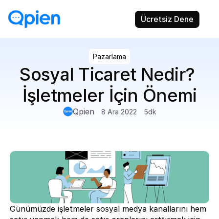
Ücretsiz Dene
Pazarlama
Sosyal Ticaret Nedir? 
İşletmeler İçin Önemi
Qpien
8 Ara 2022
5
dk
Günümüzde işletmeler sosyal medya kanallarını hem 