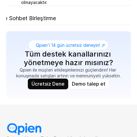
olmayacaktır.
aki
i ve Sohbet Birleştirme
Qpien'i 14 gün ücretsiz deneyin! 🎉
Tüm destek kanallarınızı 
yönetmeye hazır mısınız?
Qpien ile müşteri etkileşimlerinizi güçlendirin! Her 
konuşmada satışları artırın ve memnuniyeti yükseltin.
Ücretsiz Dene
Demo talep et