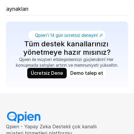
aki
gi Kaynakları
Qpien'i 14 gün ücretsiz deneyin! 🎉
Tüm destek kanallarınızı 
yönetmeye hazır mısınız?
Qpien ile müşteri etkileşimlerinizi güçlendirin! Her 
konuşmada satışları artırın ve memnuniyeti yükseltin.
Ücretsiz Dene
Demo talep et
Qpien - Yapay Zeka Destekli çok kanallı 
müşteri hizmetleri platformu.