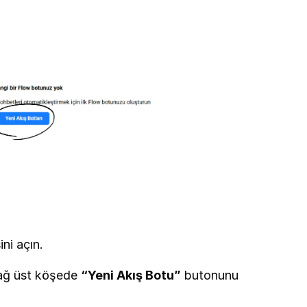
ni açın.
ağ üst köşede 
“Yeni Akış Botu”
 butonunu 