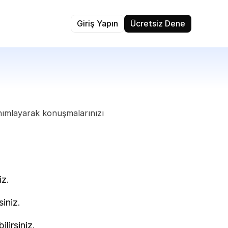
Giriş Yapın
Ücretsiz Dene
anımlayarak konuşmalarınızı 
iz.
siniz.
lirsiniz.