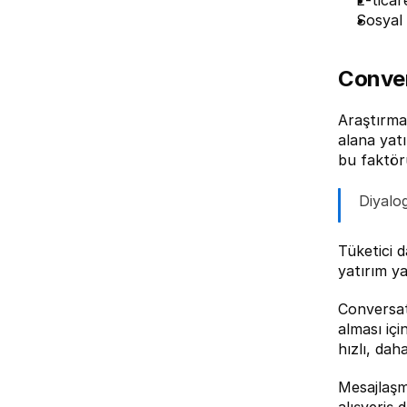
E-ticar
Sosyal
Conve
Araştırma
alana yatı
bu faktör
Diyalo
Tüketici 
yatırım y
Conversat
alması iç
hızlı, dah
Mesajlaşm