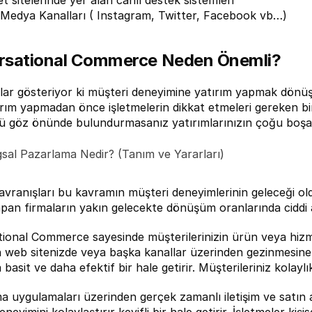
et sitelerinde yer alan canlı destek sistemleri
 Medya Kanalları ( Instagram, Twitter, Facebook vb…)
rsational Commerce
Neden Önemli?
lar gösteriyor ki müşteri deneyimine yatırım yapmak dönüşüm
rım yapmadan önce işletmelerin dikkat etmeleri gereken bir 
ü göz önünde bulundurmasanız yatırımlarınızın çoğu boşa 
gsal Pazarlama Nedir? (Tanım ve Yararları)
davranışları bu kavramın müşteri deneyimlerinin geleceği ol
apan firmaların yakın gelecekte dönüşüm oranlarında ciddi a
ional Commerce sayesinde müşterilerinizin ürün veya hizme
in web sitenizde veya başka kanallar üzerinden gezinmesine 
a basit ve daha efektif bir hale getirir. Müşterileriniz kolayl
a uygulamaları üzerinden gerçek zamanlı iletişim ve satı