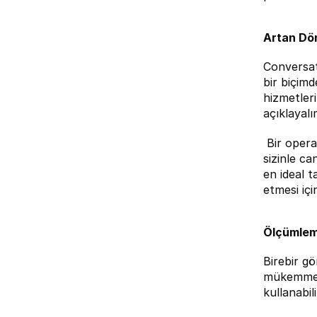
Artan Dön
Conversat
bir biçimd
hizmetleri
açıklayalı
 Bir oper
sizinle ca
en ideal t
etmesi içi
Ölçümlem
Birebir g
mükemmel v
kullanabil