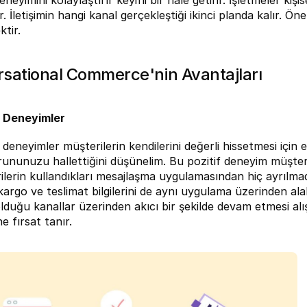
eneyimini kolaylaştırır keyifli bir hale getirir. İşletmeler kişise
r. İletişimin hangi kanal gerçekleştiği ikinci planda kalır. Önem
tir.
sational Commerce'nin Avantajları
 Deneyimler
eneyimler müşterilerin kendilerini değerli hissetmesi için et
rununuzu hallettiğini düşünelim. Bu pozitif deneyim müşteril
lerin kullandıkları mesajlaşma uygulamasından hiç ayrılmada
argo ve teslimat bilgilerini de aynı uygulama üzerinden alabi
lduğu kanallar üzerinden akıcı bir şekilde devam etmesi alı
ne fırsat tanır.