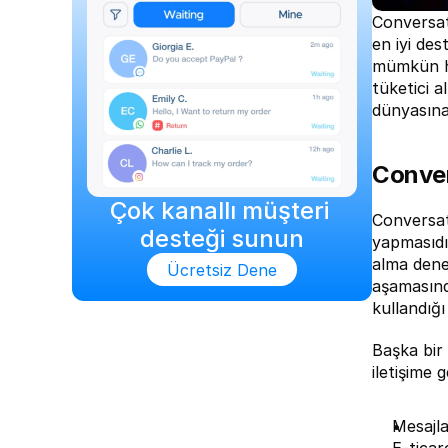
Conversat
en iyi des
mümkün ha
tüketici a
dünyasına
Conve
Çok kanallı müşteri 
Conversati
desteği sunun
yapmasıdı
alma dene
Ücretsiz Dene
aşamasında
kullandığ
Başka bir 
iletişime 
Mesajl