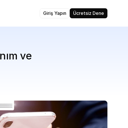
Giriş Yapın
Ücretsiz Dene
nım ve 