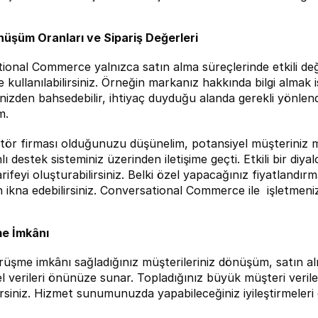
üşüm Oranları ve Sipariş Değerleri
ional Commerce yalnızca satın alma süreçlerinde etkili deği
e kullanılabilirsiniz. Örneğin markanız hakkında bilgi almak 
nizden bahsedebilir, ihtiyaç duyduğu alanda gerekli yönlendi
m.
atör firması olduğunuzu düşünelim, potansiyel müşteriniz m
nlı destek sisteminiz üzerinden iletişime geçti. Etkili bir diy
arifeyi oluşturabilirsiniz. Belki özel yapacağınız fiyatlandırm
n ikna edebilirsiniz. Conversational Commerce ile  işletmeniz
e İmkânı
örüşme imkânı sağladığınız müşterileriniz dönüşüm, satın a
erileri önünüze sunar. Topladığınız büyük müşteri verilerin
irsiniz. Hizmet sunumunuzda yapabileceğiniz iyileştirmeleri d