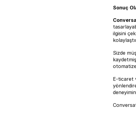
Sonuç Ol
Conversa
tasarlayab
ilgisini ç
kolaylaştır
Sizde müşt
kaydetmiş 
otomatize
E-ticaret 
yönlendire
deneyimini
Conversat