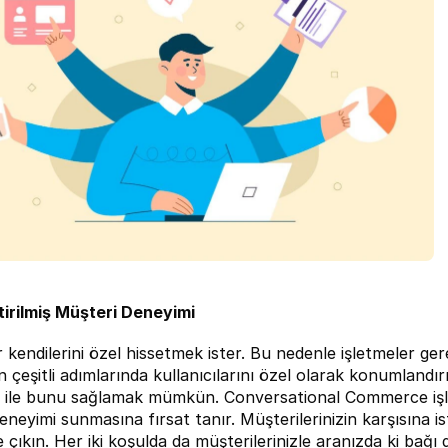
ştirilmiş Müşteri Deneyimi
r kendilerini özel hissetmek ister. Bu nedenle işletmeler 
nin çeşitli adımlarında kullanıcılarını özel olarak konumlandırır
 ile bunu sağlamak mümkün. Conversational Commerce işletme
deneyimi sunmasına fırsat tanır. Müşterilerinizin karşısına is
 çıkın. Her iki koşulda da müşterilerinizle aranızda ki bağı d