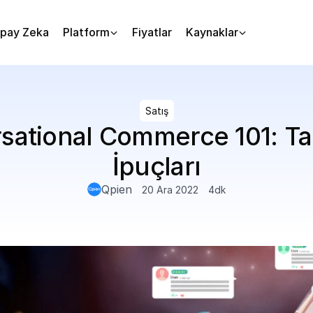
pay Zeka
Platform
Fiyatlar
Kaynaklar
Satış
sational Commerce 101: Ta
İpuçları
Qpien
20 Ara 2022
4
dk