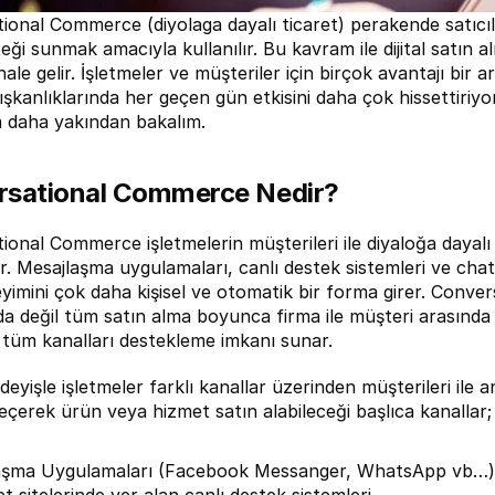
ional Commerce (diyolaga dayalı ticaret) perakende satıcıla
teği sunmak amacıyla kullanılır. Bu kavram ile dijital satın al
le gelir. İşletmeler ve müşteriler için birçok avantajı bir
lışkanlıklarında her geçen gün etkisini daha çok hissettiri
 daha yakından bakalım.
rsational Commerce Nedir?
onal Commerce işletmelerin müşterileri ile diyaloğa dayalı 
r. Mesajlaşma uygulamaları, canlı destek sistemleri ve chat
yimini çok daha kişisel ve otomatik bir forma girer. Conve
 değil tüm satın alma boyunca firma ile müşteri arasında ki i
ı tüm kanalları destekleme imkanı sunar.
deyişle işletmeler farklı kanallar üzerinden müşterileri ile anlı
geçerek ürün veya hizmet satın alabileceği başlıca kanallar;
aşma Uygulamaları (Facebook Messanger, WhatsApp vb…)