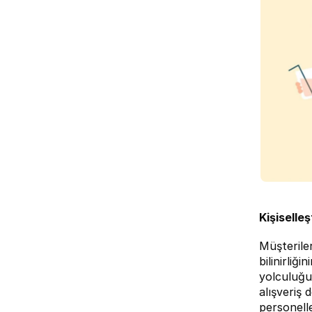
Kişiselle
Müşterile
bilinirliği
yolculuğu
alışveriş 
personelle