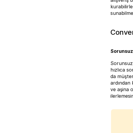
alışveriş d
kurabilirle
sunabilmek
Conver
Sorunsuz
Sorunsuz d
hızlıca so
da müşteri
ardından k
ve aşina o
ilerlemesi