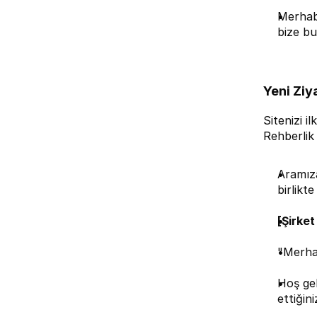
Merhaba
bize bu
Yeni Ziy
Sitenizi i
Rehberlik 
Aramıza
birlikt
[Şirket
"Merhab
Hoş gel
ettiğin