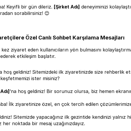
! Keyifli bir gün dileriz. 
[Şirket Adı]
 deneyiminizi kolaylaştı
radan sorabilirsiniz! 😊
aretçilere Özel Canlı Sohbet Karşılama Mesajları
lk kez ziyaret eden kullanıcıların yön bulmasını kolaylaştırmak
ederek etkileşim başlatır.
 hoş geldiniz! Sitemizdeki ilk ziyaretinizde size rehberlik 
e keşfetmemizi ister misiniz?
 Adı]
’na hoş geldiniz! Bir sorunuz olursa, biz hemen ekranın
a! İlk ziyaretinize özel, en çok tercih edilen çözümlerimiz
diniz! Sitemizde yapacağınız ilk gezintide kendinizi yalnız h
iz her noktada bir mesaj uzağınızdayız.