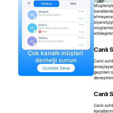
Müşteriyle
kanallarda
etmeyeceği
ziyaretçiy
müşterinin
etkileşimi
Canlı 
Çok kanallı müşteri 
desteği sunun
Canlı sohb
amaçlayan 
Ücretsiz Dene
geçirilen 
deneyimini
Canlı 
Canlı sohb
kanalların