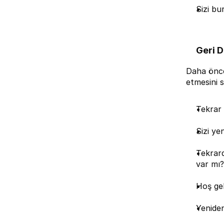
Sizi bu
Geri D
Daha önce 
etmesini s
Tekrar 
Sizi ye
Tekrard
var mı?
Hoş gel
Yeniden