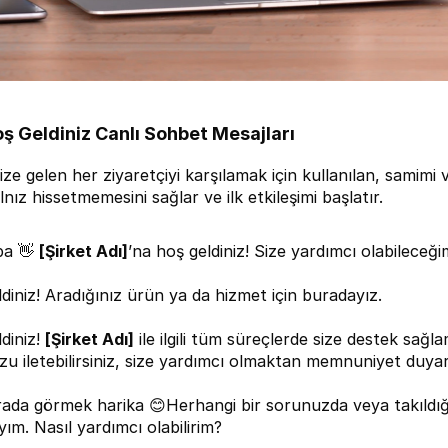
ş Geldiniz Canlı Sohbet Mesajları
ze gelen her ziyaretçiyi karşılamak için kullanılan, samimi v
lnız hissetmemesini sağlar ve ilk etkileşimi başlatır.
a 👋 
[Şirket Adı]
’na hoş geldiniz! Size yardımcı olabileceğ
diniz! Aradığınız ürün ya da hizmet için buradayız.
diniz! 
[Şirket Adı]
 ile ilgili tüm süreçlerde size destek sağl
u iletebilirsiniz, size yardımcı olmaktan memnuniyet duyar
rada görmek harika 😊Herhangi bir sorunuzda veya takıldığın
ım. Nasıl yardımcı olabilirim?