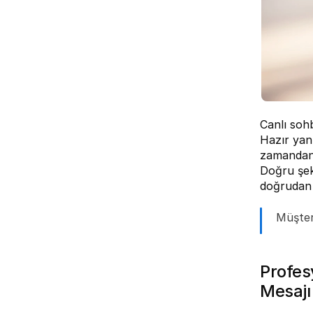
Canlı soh
Hazır yanı
zamandan 
Doğru şeki
doğrudan 
Müşteri
Profes
Mesajı