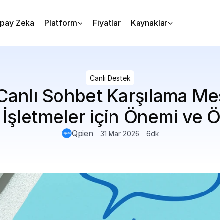
pay Zeka
Platform
Fiyatlar
Kaynaklar
Canlı Destek
r Canlı Sohbet Karşılama Mes
? İşletmeler için Önemi ve 
Qpien
31 Mar 2026
6
dk