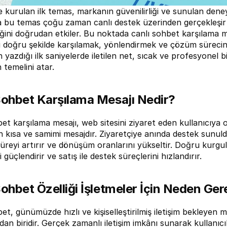
 kurulan ilk temas, markanın güvenilirliği ve sunulan deneyimin
 bu temas çoğu zaman canlı destek üzerinden gerçekleşir ve 
ni doğrudan etkiler. Bu noktada canlı sohbet karşılama mesa
i doğru şekilde karşılamak, yönlendirmek ve çözüm sürecini ba
 yazdığı ilk saniyelerde iletilen net, sıcak ve profesyonel bi
n temelini atar.
Sohbet Karşılama Mesajı Nedir?
et karşılama mesajı, web sitesini ziyaret eden kullanıcıya o
kısa ve samimi mesajdır. Ziyaretçiye anında destek sunulduğu
süreyi artırır ve dönüşüm oranlarını yükseltir. Doğru kurgu
 güçlendirir ve satış ile destek süreçlerini hızlandırır.
Sohbet Özelliği İşletmeler İçin Neden Ger
et, günümüzde hızlı ve kişiselleştirilmiş iletişim bekleyen m
dan biridir. Gerçek zamanlı iletişim imkânı sunarak kullanıcıl