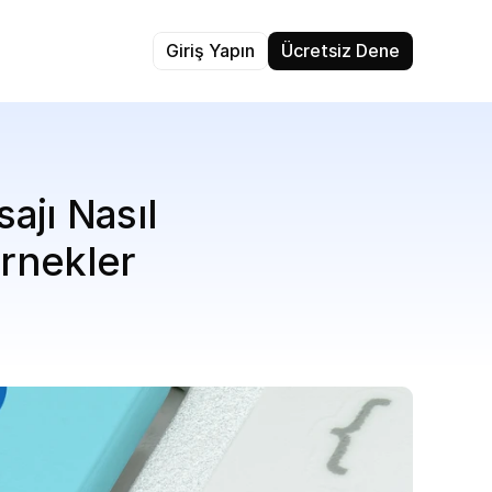
Giriş Yapın
Ücretsiz Dene
ajı Nasıl 
Örnekler