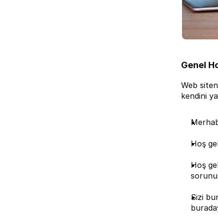
Genel Ho
Web siteni
kendini ya
Merhab
Hoş gel
Hoş gel
sorunuz
Sizi bu
buraday