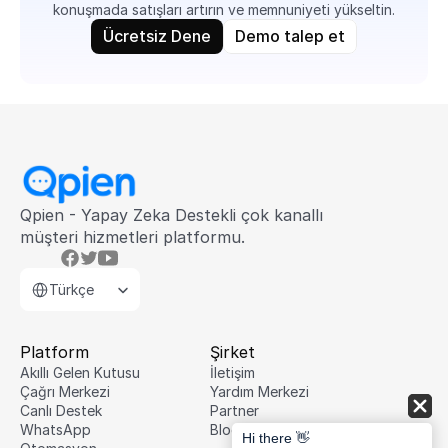
konuşmada satışları artırın ve memnuniyeti yükseltin.
Ücretsiz Dene
Demo talep et
Qpien - Yapay Zeka Destekli çok kanallı 
müşteri hizmetleri platformu.
Select Language
Türkçe
Platform
Şirket
Akıllı Gelen Kutusu
İletişim
Çağrı Merkezi
Yardım Merkezi
Canlı Destek
Partner
WhatsApp
Blog
Hi there 👋