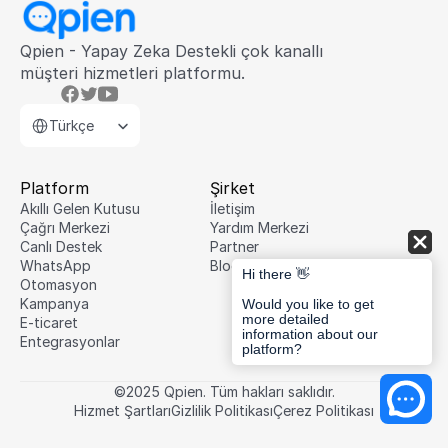
Qpien - Yapay Zeka Destekli çok kanallı 
müşteri hizmetleri platformu.
Select Language
Türkçe
Platform
Şirket
Akıllı Gelen Kutusu
İletişim
Çağrı Merkezi
Yardım Merkezi
Canlı Destek
Partner
WhatsApp
Blog
Hi there 👋
Otomasyon
Kampanya
Would you like to get
more detailed
E-ticaret
information about our
Entegrasyonlar
platform?
©2025 Qpien. Tüm hakları saklıdır.
Hizmet Şartları
Gizlilik Politikası
Çerez Politikası