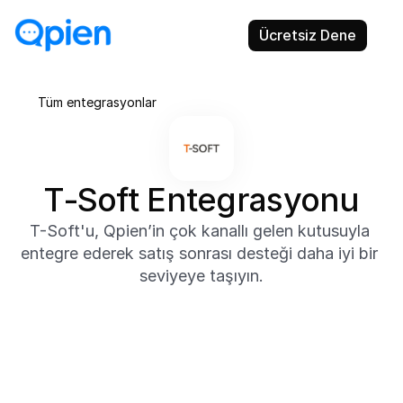
Ücretsiz Dene
Tüm entegrasyonlar
T-Soft Entegrasyonu
T-Soft'u, Qpien’in çok kanallı gelen kutusuyla 
entegre ederek satış sonrası desteği daha iyi bir 
seviyeye taşıyın.
Hakkında
Qpien'in T-Soft entegrasyonu, müşteri ve sipariş 
verilerini doğrudan paylaşılan gelen kutunuza 
çekmenizi sağlar. Ürün bilgilerini, geçmiş siparişleri ve 
teslimat güncellemelerini gerçek zamanlı olarak 
görüntüleyin.
