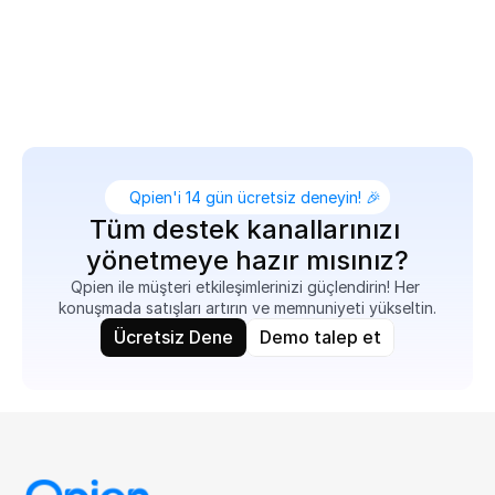
Destek ekibinizi sorunları daha hızlı çözmeleri ve 
müşteri sadakatini artırmaları için sorunsuz, veri 
odaklı etkileşimlerle güçlendirin.
Qpien'i 14 gün ücretsiz deneyin! 🎉
Tüm destek kanallarınızı 
yönetmeye hazır mısınız?
Qpien ile müşteri etkileşimlerinizi güçlendirin! Her 
konuşmada satışları artırın ve memnuniyeti yükseltin.
Ücretsiz Dene
Demo talep et