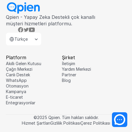
Qpien - Yapay Zeka Destekli çok kanallı 
müşteri hizmetleri platformu.
Select Language
Türkçe
Platform
Şirket
Akıllı Gelen Kutusu
İletişim
Çağrı Merkezi
Yardım Merkezi
Canlı Destek
Partner
WhatsApp
Blog
Otomasyon
Kampanya
E-ticaret
Entegrasyonlar
©2025 Qpien. Tüm hakları saklıdır.
Hizmet Şartları
Gizlilik Politikası
Çerez Politikası