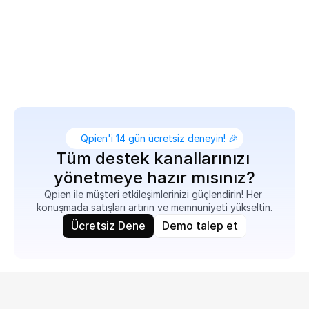
Gerçek zamanlı güncellemeler gönderin, sorunları 
hızla çözün ve müşterilerin güvenle alışveriş 
yapmalarına yardımcı olarak desteği satışa 
dönüştürün — konuşmayı bırakmadan.
Qpien'i 14 gün ücretsiz deneyin! 🎉
Tüm destek kanallarınızı 
yönetmeye hazır mısınız?
Qpien ile müşteri etkileşimlerinizi güçlendirin! Her 
konuşmada satışları artırın ve memnuniyeti yükseltin.
Ücretsiz Dene
Demo talep et