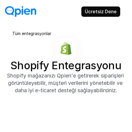
Ücretsiz Dene
Tüm entegrasyonlar
Shopify Entegrasyonu
Shopify mağazanızı Qpien'e getirerek siparişleri 
görüntüleyebilir, müşteri verilerini yönetebilir ve 
daha iyi e-ticaret desteği sağlayabilirsiniz.
Hakkında
Qpien'in Shopify entegrasyonu, mağaza verilerini 
parmaklarınızın ucuna getirir. Müşteri profillerini, 
sipariş geçmişini, kargo detaylarını ve ödeme 
durumunu doğrudan gelen kutunuzdan 
görüntüleyin.
