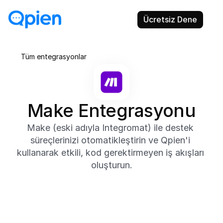
Ücretsiz Dene
Tüm entegrasyonlar
Make Entegrasyonu
Make (eski adıyla Integromat) ile destek 
süreçlerinizi otomatikleştirin ve Qpien'i 
kullanarak etkili, kod gerektirmeyen iş akışları 
oluşturun.
Hakkında
Qpien'i Make ile entegre ederek Airtable, Mailchimp, 
HubSpot gibi uygulamalar arasında akıllı ve otomatik 
iş akışları oluşturun. Görsel sürükle-bırak araçları 
kullanarak destek etkinliklerini arka uç 