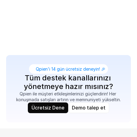
operasyonlarına bağlayın.

Müşteri verilerini senkronize etmekten takip e-
postalarını tetiklemeye kadar her şeyde, Make 
destek ekibinizin daha hızlı hareket etmesine 
yardımcı olur — üstelik tek bir satır kod yazmadan.
Qpien'i 14 gün ücretsiz deneyin! 🎉
Tüm destek kanallarınızı 
yönetmeye hazır mısınız?
Qpien ile müşteri etkileşimlerinizi güçlendirin! Her 
konuşmada satışları artırın ve memnuniyeti yükseltin.
Ücretsiz Dene
Demo talep et