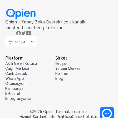
Qpien - Yapay Zeka Destekli çok kanallı 
müşteri hizmetleri platformu.
Select Language
Türkçe
Platform
Şirket
Akıllı Gelen Kutusu
İletişim
Çağrı Merkezi
Yardım Merkezi
Canlı Destek
Partner
WhatsApp
Blog
Otomasyon
Kampanya
E-ticaret
Entegrasyonlar
©2025 Qpien. Tüm hakları saklıdır.
Hizmet Şartları
Gizlilik Politikası
Çerez Politikası