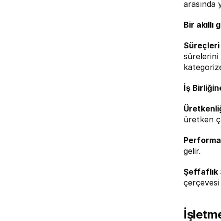
arasında y
Bir akıllı
Süreçleri 
sürelerini
kategorize
İş Birliği
Üretkenliğ
üretken ç
Performan
gelir.
Şeffaflık 
çerçevesi 
İşletme