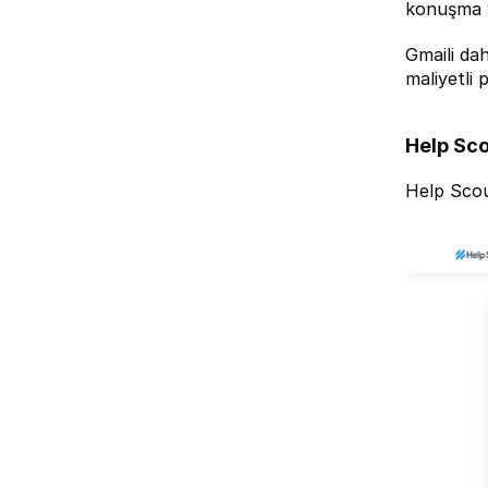
konuşma ve
Gmaili dah
maliyetli 
Help Sc
Help Sco