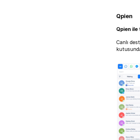
Qpien
Qpien
 il
Canlı dest
kutusunda