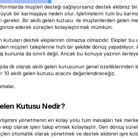
atformlarda müşteri desteği sağlıyorsanız destek ekibiniz bir
 büyük bir karmaşaya neden olur. İşletmelerin tüm bu karm
ri gerekir. Bir akıllı gelen kutusu  ile müşterilerden gelen
gorize ederek süreçleri kolaylaştırmak mümkün.
en kutuları destek ekiplerinin olmazsa olmazıdır. Ekipler bu 
n müşteri taleplerine hızlı bir şekilde dönüş yapabiliyor. A
aj bununla da sınırlı değil. Ancak bu konuya yazının ilerle
da ilk olarak akıllı gelen kutusunun genel özelliklerinden 
 10 akıllı gelen kutusu aracını değerlendireceğiz.
umalar.
 Gelen Kutusu Nedir?
etişimini yönetmenin en kolay yolu tüm mesajları tek merkez
ekip olarak işleri takip etmek kolaylaştır. Geri dönüş sürele
eçleri otomatik olarak yönetmek ve destek ekibinin işini kol