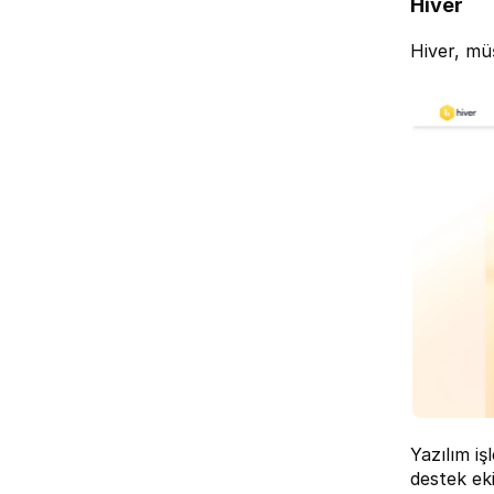
Hiver
Hiver
, müş
Yazılım iş
destek ek