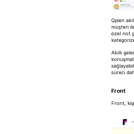
Qpien akıl
müşteri il
özel not gi
kategorize
Akıllı gel
konuşmala
sağlayabil
süreci dah
Front
Front
, ki