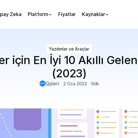
pay Zeka
Platform
Fiyatlar
Kaynaklar
Yazılımlar ve Araçlar
er için En İyi 10 Akıllı Gele
(2023)
Qpien
2 Oca 2023
9
dk