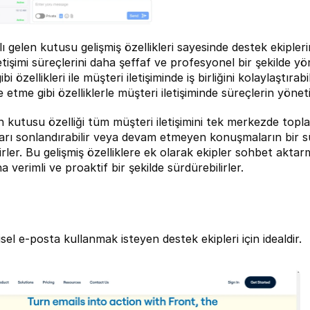
lı gelen kutusu 
gelişmiş özellikleri sayesinde destek ekipler
etişimi süreçlerini daha şeffaf ve profesyonel bir şekilde y
bi özellikleri ile müşteri iletişiminde iş birliğini kolaylaştırabi
 etme gibi özelliklerle müşteri iletişiminde süreçlerin yöneti
en kutusu özelliği tüm müşteri iletişimini tek merkezde top
rı sonlandırabilir veya devam etmeyen konuşmaların bir sü
irler. Bu gelişmiş özelliklere ek olarak ekipler sohbet aktarm
a verimli ve proaktif bir şekilde sürdürebilirler.
şisel e-posta kullanmak isteyen destek ekipleri için idealdir.