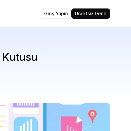
Giriş Yapın
Ücretsiz Dene
n Kutusu 