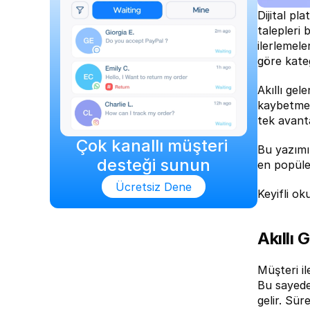
Dijital pl
talepleri
ilerlemele
göre kate
Akıllı gel
kaybetmede
tek avant
Çok kanallı müşteri 
Bu yazımız
desteği sunun
en popüler
Ücretsiz Dene
Keyifli ok
Akıllı
Müşteri il
Bu sayede 
gelir. Sür